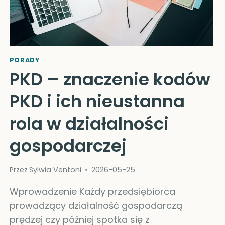
I
KIEDY
NAPRAWDĘ
SIĘ
OPŁACA?
PORADY
PKD – znaczenie kodów
PKD i ich nieustanna
rola w działalności
gospodarczej
Przez
Sylwia Ventoni
2026-05-25
Wprowadzenie Każdy przedsiębiorca
prowadzący działalność gospodarczą
prędzej czy później spotka się z