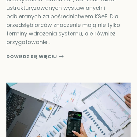
ustrukturyzowanych wystawianych i
odbieranych za pośrednictwem KSeF. Dla
przedsiębiorców znaczenie mają nie tylko
terminy wdrożenia systemu, ale również
przygotowanie…
KSEF
DOWIEDZ SIĘ WIĘCEJ
OD
2026
ROKU
–
KOGO
DOTYCZY
I
JAK
PRZYGOTOWAĆ
FIRMĘ?