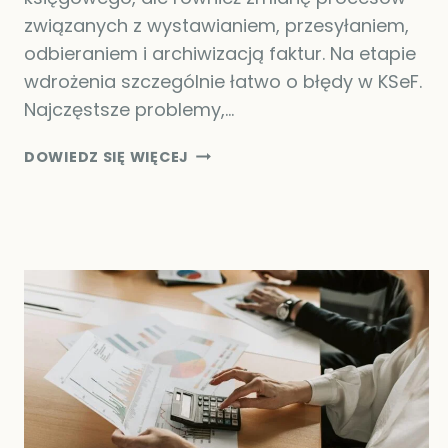
związanych z wystawianiem, przesyłaniem,
odbieraniem i archiwizacją faktur. Na etapie
wdrożenia szczególnie łatwo o błędy w KSeF.
Najczęstsze problemy,…
BŁĘDY
DOWIEDZ SIĘ WIĘCEJ
W
KSEF
–
CZEGO
UNIKAĆ
PRZY
WYSTAWIANIU
FAKTUR?