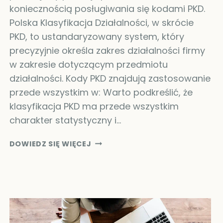
koniecznością posługiwania się kodami PKD.
Polska Klasyfikacja Działalności, w skrócie
PKD, to ustandaryzowany system, który
precyzyjnie określa zakres działalności firmy
w zakresie dotyczącym przedmiotu
działalności. Kody PKD znajdują zastosowanie
przede wszystkim w: Warto podkreślić, że
klasyfikacja PKD ma przede wszystkim
charakter statystyczny i…
PKD
DOWIEDZ SIĘ WIĘCEJ
–
ZNACZENIE
KODÓW
PKD
I
ICH
NIEUSTANNA