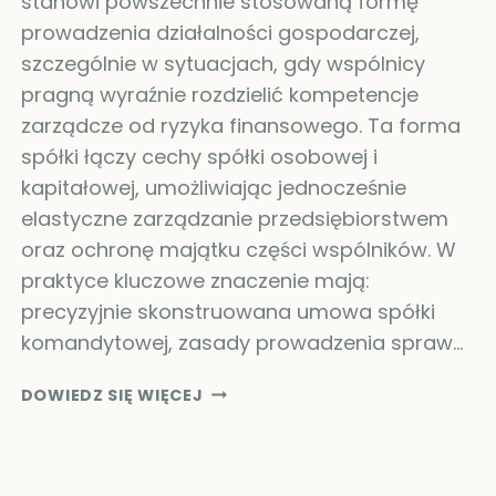
stanowi powszechnie stosowaną formę
prowadzenia działalności gospodarczej,
szczególnie w sytuacjach, gdy wspólnicy
pragną wyraźnie rozdzielić kompetencje
zarządcze od ryzyka finansowego. Ta forma
spółki łączy cechy spółki osobowej i
kapitałowej, umożliwiając jednocześnie
elastyczne zarządzanie przedsiębiorstwem
oraz ochronę majątku części wspólników. W
praktyce kluczowe znaczenie mają:
precyzyjnie skonstruowana umowa spółki
komandytowej, zasady prowadzenia spraw…
CZYM
DOWIEDZ SIĘ WIĘCEJ
JEST
SPÓŁKA
KOMANDYTOWA?