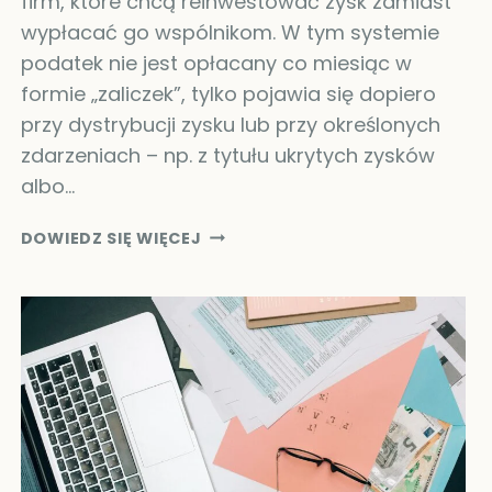
firm, które chcą reinwestować zysk zamiast
wypłacać go wspólnikom. W tym systemie
podatek nie jest opłacany co miesiąc w
formie „zaliczek”, tylko pojawia się dopiero
przy dystrybucji zysku lub przy określonych
zdarzeniach – np. z tytułu ukrytych zysków
albo…
ESTOŃSKI
DOWIEDZ SIĘ WIĘCEJ
CIT
(STAN
NA
2026):
JAK
DZIAŁA
RYCZAŁT
OD
DOCHODÓW
SPÓŁEK