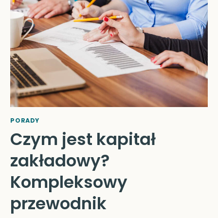
KLUCZOWE
RÓŻNICE
I
ICH
ZNACZENIE
W
PRAKTYCE
PORADY
Czym jest kapitał
zakładowy?
Kompleksowy
przewodnik