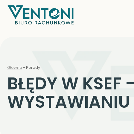
Przejdź
do
treści
Główna
-
Porady
BŁĘDY W KSEF 
WYSTAWIANIU 