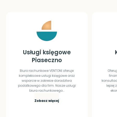
Usługi księgowe
Piaseczno
Biuro rachunkowe VENTONI oferuje
Oferu
kompleksowe usługi księgowe oraz
fina
wsparcie w zakresie doradztwa
konsultac
podatkowego dla firm. Nasze usługi
lepiej
biura rachunkowego…
ekon
U
Zobacz więcej
s
ł
u