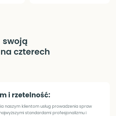
o
c
w
z
a
ł
o
 swoją
ż
e
n
na czterech
i
u
f
i
r
m
y
m i rzetelność:
a naszym klientom usług prowadzenia spraw
najwyższymi standardami profesjonalizmu i