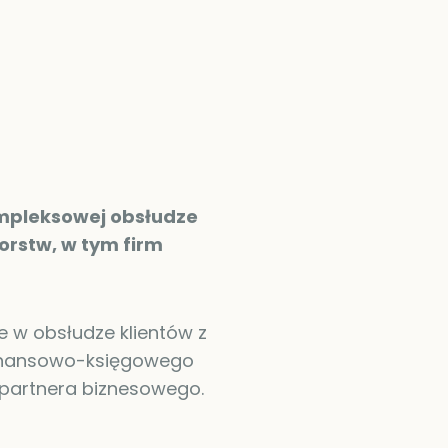
ompleksowej obsłudze
orstw, w tym firm
e w obsłudze klientów z
 finansowo-księgowego
partnera biznesowego.