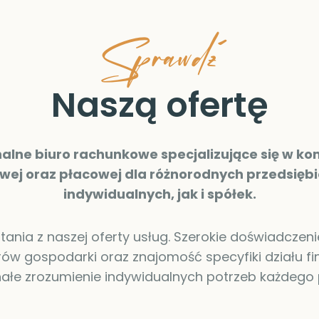
S
p
r
a
w
d
ź
Naszą ofertę
nalne biuro rachunkowe specjalizujące się w k
wej oraz płacowej dla różnorodnych przedsiębi
indywidualnych, jak i spółek.
nia z naszej oferty usług. Szerokie doświadczeni
orów gospodarki oraz znajomość specyfiki działu
ałe zrozumienie indywidualnych potrzeb każdego 