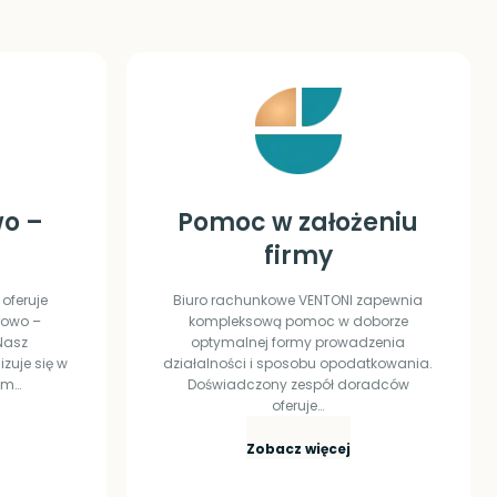
wo –
Pomoc w założeniu
firmy
oferuje
Biuro rachunkowe VENTONI zapewnia
rowo –
kompleksową pomoc w doborze
Nasz
optymalnej formy prowadzenia
zuje się w
działalności i sposobu opodatkowania.
em…
Doświadczony zespół doradców
oferuje…
P
Zobacz więcej
o
m