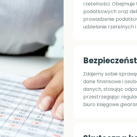
rzetelności. Obejmuje
podatkowych oraz dekl
prowadzenie podatkowe
udzielanie rzetelnych 
Bezpieczeńs
Zdajemy sobie sprawę,
dane finansowe i oso
danych, stosując odp
przestrzegając regula
biuro księgowe gwaran