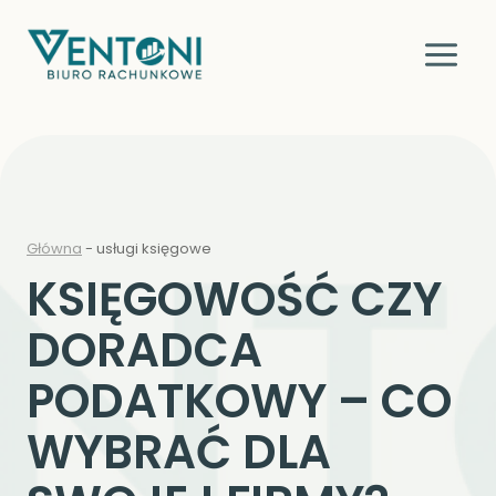
Przejdź
do
treści
Główna
-
usługi księgowe
KSIĘGOWOŚĆ CZY
DORADCA
PODATKOWY – CO
WYBRAĆ DLA