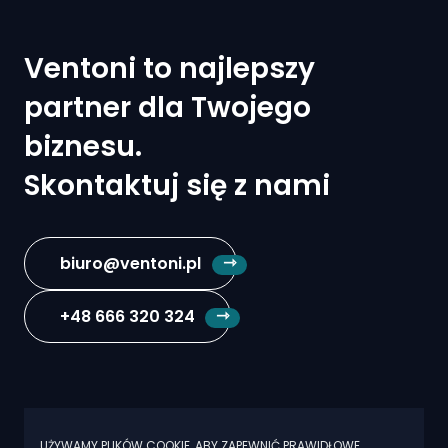
DLA
SWOJEJ
Ventoni to najlepszy
FIRMY?
partner dla Twojego
biznesu.
Skontaktuj się z nami
biuro@ventoni.pl
+48 666 320 324
UŻYWAMY PLIKÓW COOKIE, ABY ZAPEWNIĆ PRAWIDŁOWE